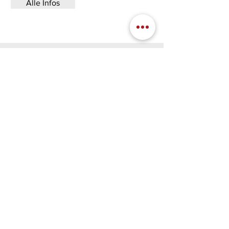
Alle Infos
Seminar - Preise
LKW Hub- und Scherenbühnen
1 bis 5 Teilnehmer € 249
Alle Preise verstehen sich pro Person und zzgl.
19% MwSt.
BSK Niederrhein | Stefan Venmanns |
Stendener Str. 46 | 47647 Kerken|
Tel.: 0
1736987438